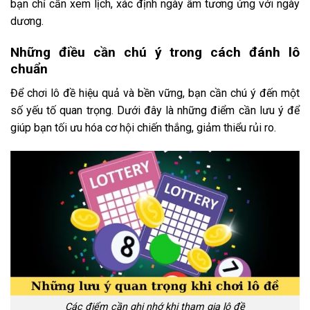
bạn chỉ cần xem lịch, xác định ngày âm tương ứng với ngày
dương.
Những điều cần chú ý trong cách đánh lô
chuẩn
Để chơi lô đề hiệu quả và bền vững, bạn cần chú ý đến một
số yếu tố quan trọng. Dưới đây là những điểm cần lưu ý để
giúp bạn tối ưu hóa cơ hội chiến thắng, giảm thiểu rủi ro.
Các điểm cần ghi nhớ khi tham gia lô đề