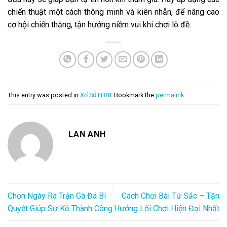
chiến thuật một cách thông minh và kiên nhẫn, để nâng cao
cơ hội chiến thắng, tận hưởng niềm vui khi chơi lô đề.
This entry was posted in
Xổ Số Hi88
. Bookmark the
permalink
.
LAN ANH
Chọn Ngày Ra Trận Gà Đá Bí
Cách Chơi Bài Tứ Sắc – Tận
Quyết Giúp Sư Kê Thành Công
Hưởng Lối Chơi Hiện Đại Nhất