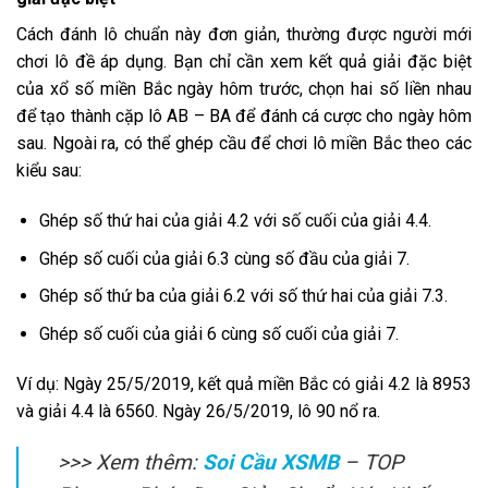
Cách đánh lô chuẩn này đơn giản, thường được người mới
chơi lô đề áp dụng. Bạn chỉ cần xem kết quả giải đặc biệt
của xổ số miền Bắc ngày hôm trước, chọn hai số liền nhau
để tạo thành cặp lô AB – BA để đánh cá cược cho ngày hôm
sau. Ngoài ra, có thể ghép cầu để chơi lô miền Bắc theo các
kiểu sau:
Ghép số thứ hai của giải 4.2 với số cuối của giải 4.4.
Ghép số cuối của giải 6.3 cùng số đầu của giải 7.
Ghép số thứ ba của giải 6.2 với số thứ hai của giải 7.3.
Ghép số cuối của giải 6 cùng số cuối của giải 7.
Ví dụ: Ngày 25/5/2019, kết quả miền Bắc có giải 4.2 là 8953
và giải 4.4 là 6560. Ngày 26/5/2019, lô 90 nổ ra.
>>> Xem thêm:
Soi Cầu XSMB
– TOP