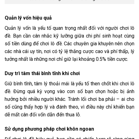
Quản lý vốn hiệu quả
Quản lý vốn là yếu tố quan trọng nhất đối với người chơi lô
đề. Bạn cần cân nhắc kỹ lưỡng giữa chi phí sinh hoạt cùng
số tiền dùng để chơi lô đề. Các chuyên gia khuyên nên chọn
các nhà cái uy tín, nơi có tỷ lệ thắng cược cao và phí thấp, lý
tưởng nhất là những nơi chỉ giữ lại khoảng 0.5% tiền cược.
Duy trì tâm thái bình tĩnh khi chơi
Giữ bình tĩnh, tâm lý thoải mái là yếu tố then chốt khi chơi lô
đề. Đừng quá kỳ vọng vào con số bạn chọn hoặc bị ảnh
hưởng bởi nhiều người khác. Tránh lối chơi ba phải – ai cho
số cũng thấy hợp lý và đánh theo, vì điều này chỉ khiến bạn
dễ mất cân đối vốn dẫn đến thua lỗ.
Sử dụng phương pháp chơi khôn ngoan