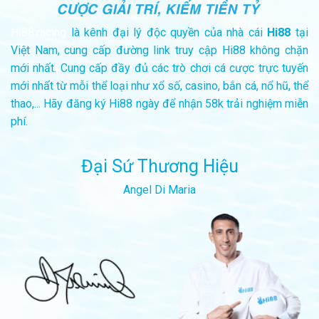
Hi88.racing
là kênh đại lý độc quyền của nhà cái
Hi88
tại
Việt Nam, cung cấp đường link truy cập Hi88 không chặn
mới nhất. Cung cấp đầy đủ các trò chơi cá cược trực tuyến
mới nhất từ mỗi thể loại như xổ số, casino, bắn cá, nổ hũ, thể
thao,... Hãy đăng ký Hi88 ngày để nhận 58k trải nghiệm miễn
phí.
Đại Sứ Thương Hiệu
Angel Di Maria