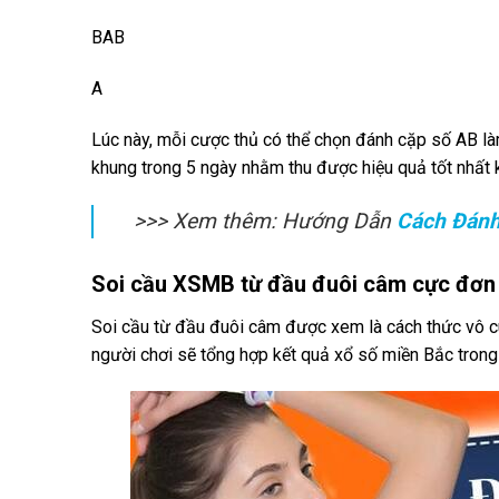
BAB
A
Lúc này, mỗi cược thủ có thể chọn đánh cặp số AB là
khung trong 5 ngày nhằm thu được hiệu quả tốt nhất k
>>> Xem thêm: Hướng Dẫn
Cách Đánh
Soi cầu XSMB từ đầu đuôi câm cực đơn 
Soi cầu từ đầu đuôi câm được xem là cách thức vô c
người chơi sẽ tổng hợp kết quả xổ số miền Bắc tron