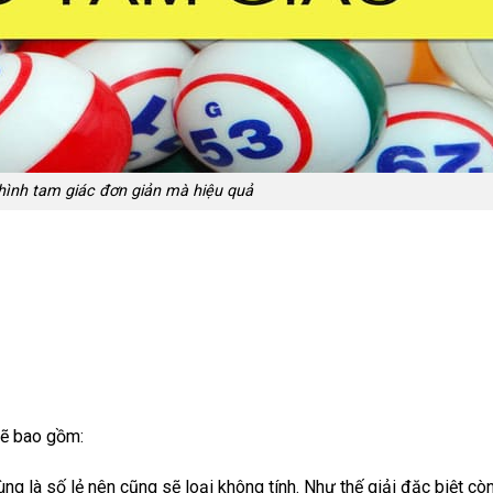
 hình tam giác đơn giản mà hiệu quả
sẽ bao gồm:
 cùng là số lẻ nên cũng sẽ loại không tính. Như thế giải đặc biệt còn