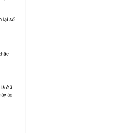
n lại số
 chắc
là ở 3
 này áp