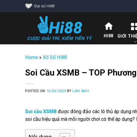
Skip
Đại sứ Hi88
to
content
HI88
GIỚI THI
Home
»
Xổ Số Hi88
HƯỚNG DẪN
Soi Cầu XSMB – TOP Phương 
POSTED ON
16/06/2024
BY
LAN ANH
Soi cầu XSMB
được đông đảo các lô thủ áp dụng nhằ
soi cầu hiệu quả mà mỗi người chơi có thể áp dụng? Lư
Nội dung