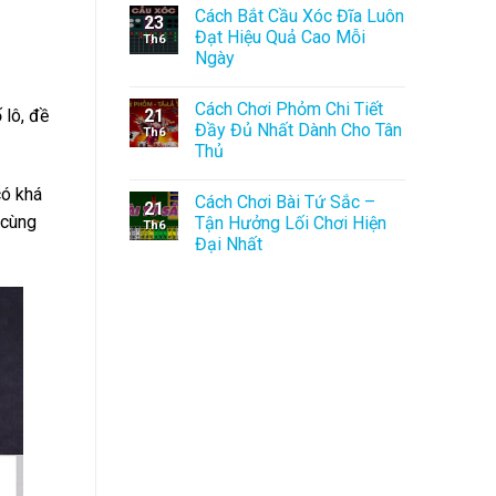
Cách Bắt Cầu Xóc Đĩa Luôn
23
Đạt Hiệu Quả Cao Mỗi
Th6
Ngày
Cách Chơi Phỏm Chi Tiết
21
 lô, đề
Đầy Đủ Nhất Dành Cho Tân
Th6
Thủ
có khá
Cách Chơi Bài Tứ Sắc –
21
 cùng
Tận Hưởng Lối Chơi Hiện
Th6
Đại Nhất