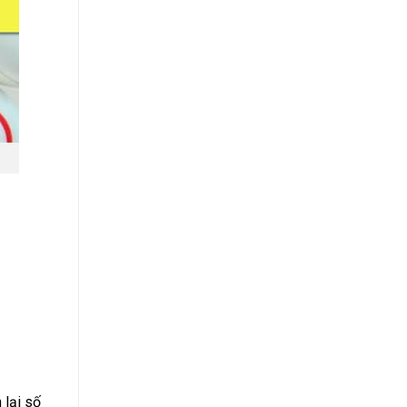
 lại số