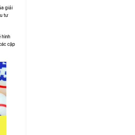
a giải
u tư
 hình
 các cặp