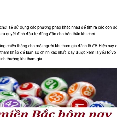
chơi sẽ sử dụng các phương pháp khác nhau để tìm ra các con số
 ra quyết định đầu tư đúng đắn cho bản thân khi chơi.
ng chiến thắng cho mỗi người khi tham gia đánh lô đề. Hiện nay 
 tham khảo để luận số chính xác nhất. Đây được xem là yếu tố vô
inh thưởng khi tham gia.