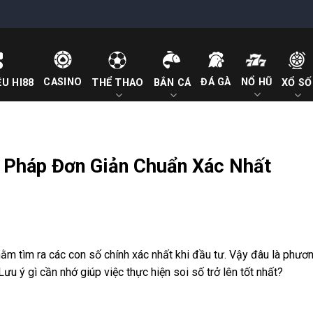
CASINO
ĐÁ GÀ
NỔ HŨ
ỆU HI88
THỂ THAO
BẮN CÁ
XỔ SỐ
Pháp Đơn Giản Chuẩn Xác Nhất
m tìm ra các con số chính xác nhất khi đầu tư. Vậy đâu là phươ
u ý gì cần nhớ giúp việc thực hiện soi số trở lên tốt nhất?