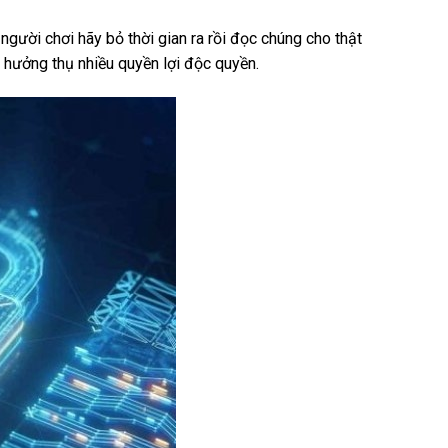
người chơi hãy bỏ thời gian ra rồi đọc chúng cho thật
 hưởng thụ nhiều quyền lợi độc quyền.