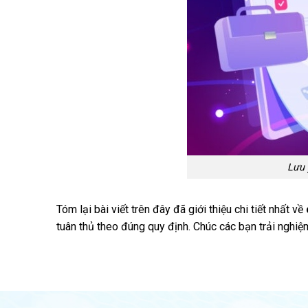
Lưu 
Tóm lại bài viết trên đây đã giới thiệu chi tiết nhất về
tuân thủ theo đúng quy định. Chúc các bạn trải nghi