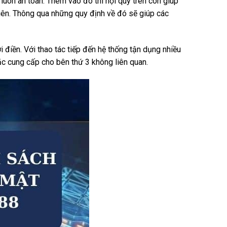
uôn an toàn. Thêm vào đó thì nội quy trên còn giúp
viên. Thông qua những quy định về đó sẽ giúp các
 điền. Với thao tác tiếp đến hệ thống tận dụng nhiều
ặc cung cấp cho bên thứ 3 không liên quan.