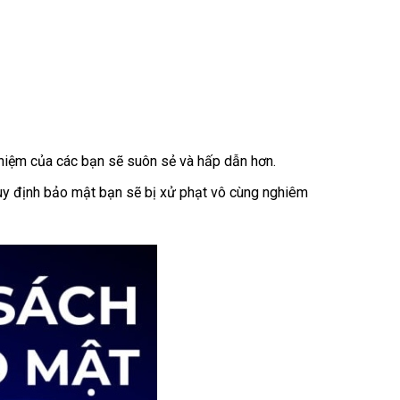
nghiệm của các bạn sẽ suôn sẻ và hấp dẫn hơn.
uy định bảo mật bạn sẽ bị xử phạt vô cùng nghiêm