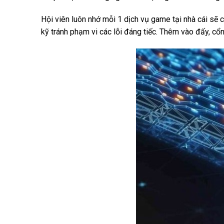
Hội viên luôn nhớ mỗi 1 dịch vụ game tại nhà cái sẽ c
kỹ tránh phạm vi các lỗi đáng tiếc. Thêm vào đấy, c