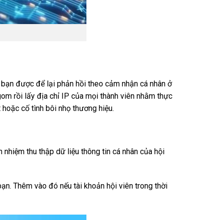
c bạn được để lại phản hồi theo cảm nhận cá nhân ở
gom rồi lấy địa chỉ IP của mọi thành viên nhằm thực
t hoặc cố tình bôi nhọ thương hiệu.
 nhiệm thu thập dữ liệu thông tin cá nhân của hội
ạn. Thêm vào đó nếu tài khoản hội viên trong thời