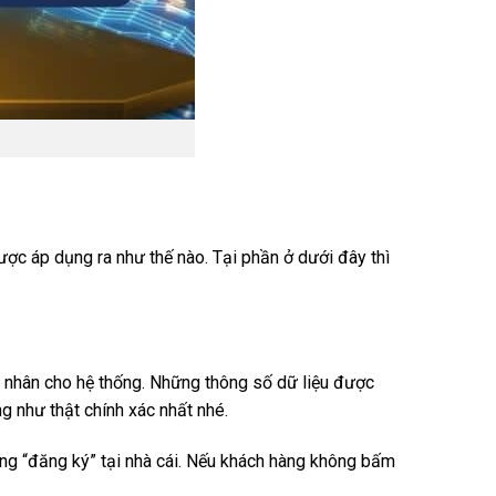
ợc áp dụng ra như thế nào. Tại phần ở dưới đây thì
cá nhân cho hệ thống. Những thông số dữ liệu được
g như thật chính xác nhất nhé.
ng “đăng ký” tại nhà cái. Nếu khách hàng không bấm