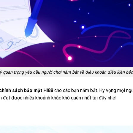
ý quan trọng yêu cầu người chơi nắm bắt về điều khoản điều kiện bả
chính sách bảo mật Hi88
cho các bạn nắm bắt. Hy vọng mọi ngườ
ệm đạt được nhiều khoảnh khắc khó quên nhất tại đây nhé!