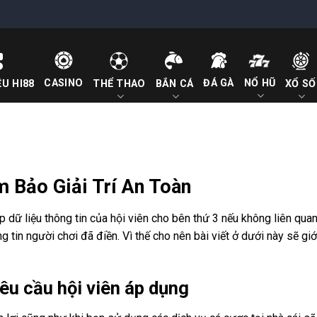
CASINO
ĐÁ GÀ
NỔ HŨ
ỆU HI88
THỂ THAO
BẮN CÁ
XỔ SỐ
 Bảo Giải Trí An Toàn
dữ liệu thông tin của hội viên cho bên thứ 3 nếu không liên quan
tin người chơi đã điền. Vì thế cho nên bài viết ở dưới này sẽ gi
u cầu hội viên áp dụng