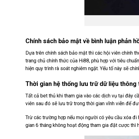
Chính sách bảo mật về bình luận phản h
Dựa trên chính sách bảo mật thì các hội viên chính t
trang chủ chính thức của Hi88, phù hợp với tiêu chuẩ
hiện quy trình rà soát nghiêm ngặt. Yếu tố này sẽ chí
Thời gian hệ thống lưu trữ dữ liệu thông 
Tất cả bet thủ khi tham gia vào các dịch vụ tại đây c
viên sau đó sẽ lưu trữ trong thời gian vĩnh viễn để đư
Trừ các trường hợp nếu mọi người có yêu cầu xóa đi 
gian 6 tháng không hoạt động tham gia đặt cược thì 