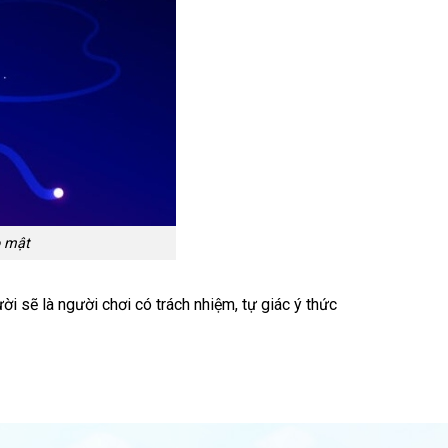
o mật
i sẽ là người chơi có trách nhiệm, tự giác ý thức