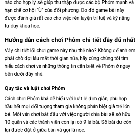
nào cho hợp lý sẽ giúp thu thập được các bộ Phỏm mạnh và
hạn chế cơ hội “Ù” của đối phương. Do đó game bài này
được đánh giá rất cao cho việc rèn luyện trí tuệ và kỹ năng
tư duy khoa học.
Hướng dẫn cách chơi Phỏm chi tiết đầy đủ nhất
Vậy chi tiết lối chơi game này như thế nào? Không để anh em
phải chờ đợi lâu mất thời gian nữa, hãy cùng chúng tôi tìm
hiểu cách chơi và những thông tin cần biết về Phỏm ở ngay
bên dưới đây nhé.
Quy tắc và luật chơi Phỏm
Cách chơi Phỏm khá dễ hiểu với luật lệ đơn giản, phù hợp
hầu hết mọi đối tượng tham gia không phân biệt già trẻ lớn
bé. Mỗi ván chơi bắt đầu với việc người chia bài sẽ sở hữu
10 quân và các thành viên còn lại có 9 lá bài. Số bài dư còn
lại được đặt ở giữa bàn và gọi là nọc.