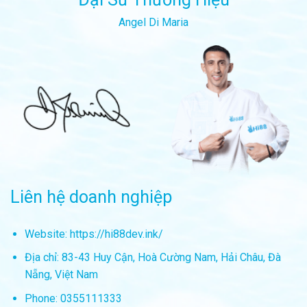
Angel Di Maria
Liên hệ doanh nghiệp
Website: https://hi88dev.ink/
Địa chỉ: 83-43 Huy Cận, Hoà Cường Nam, Hải Châu, Đà
Nẵng, Việt Nam
Phone: 0355111333