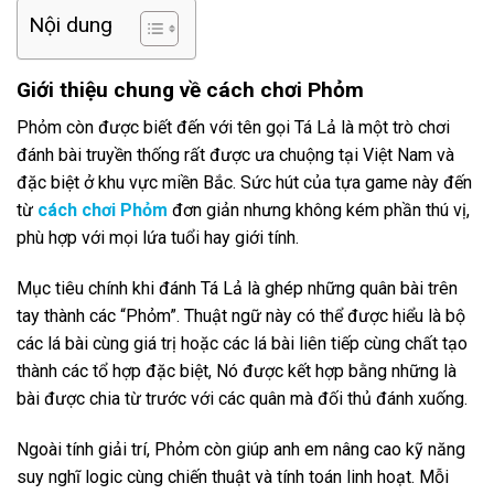
Nội dung
Giới thiệu chung về cách chơi Phỏm
Phỏm còn được biết đến với tên gọi Tá Lả là một trò chơi
đánh bài truyền thống rất được ưa chuộng tại Việt Nam và
đặc biệt ở khu vực miền Bắc. Sức hút của tựa game này đến
từ
cách chơi Phỏm
đơn giản nhưng không kém phần thú vị,
phù hợp với mọi lứa tuổi hay giới tính.
Mục tiêu chính khi đánh Tá Lả là ghép những quân bài trên
tay thành các “Phỏm”. Thuật ngữ này có thể được hiểu là bộ
các lá bài cùng giá trị hoặc các lá bài liên tiếp cùng chất tạo
thành các tổ hợp đặc biệt, Nó được kết hợp bằng những là
bài được chia từ trước với các quân mà đối thủ đánh xuống.
Ngoài tính giải trí, Phỏm còn giúp anh em nâng cao kỹ năng
suy nghĩ logic cùng chiến thuật và tính toán linh hoạt. Mỗi