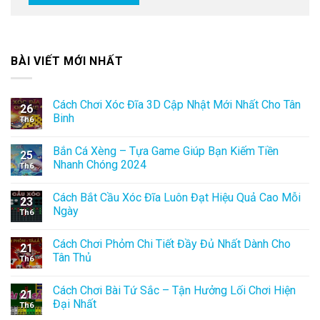
BÀI VIẾT MỚI NHẤT
Cách Chơi Xóc Đĩa 3D Cập Nhật Mới Nhất Cho Tân
26
Binh
Th6
Bắn Cá Xèng – Tựa Game Giúp Bạn Kiếm Tiền
25
Nhanh Chóng 2024
Th6
Cách Bắt Cầu Xóc Đĩa Luôn Đạt Hiệu Quả Cao Mỗi
23
Ngày
Th6
Cách Chơi Phỏm Chi Tiết Đầy Đủ Nhất Dành Cho
21
Tân Thủ
Th6
Cách Chơi Bài Tứ Sắc – Tận Hưởng Lối Chơi Hiện
21
Đại Nhất
Th6