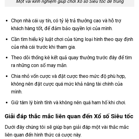
Một vài kinh nghiệm giúp chơi Xổ số Siêu tốc dễ trúng
Chọn nhà cái uy tín, có tỷ lệ trả thưởng cao và hỗ trợ
khách hàng tốt, để đảm bảo quyền lợi của mình.
Cần tìm hiểu kỹ luật chơi của từng loại hình theo quy định
của nhà cái trước khi tham gia.
Theo dõi thống kê kết quả quay thưởng trước đây để tìm
ra những con số may mắn.
Chia nhỏ vốn cược và đặt cược theo mức độ phù hợp,
không nên đặt cược quá mức khả năng tài chính của
mình.
Giữ tâm lý bình tĩnh và không nên quá ham hố khi chơi.
Giải đáp thắc mắc liên quan đến Xổ số Siêu tốc
Dưới đây chúng tôi sẽ giúp bạn giải đáp một vài thắc mắc
liên quan đến hình thức cá cược này.