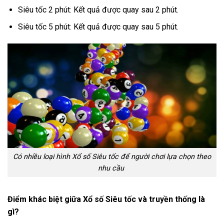
Siêu tốc 2 phút: Kết quả được quay sau 2 phút.
Siêu tốc 5 phút: Kết quả được quay sau 5 phút.
Có nhiều loại hình Xổ số Siêu tốc để người chơi lựa chọn theo
nhu cầu
Điểm khác biệt giữa Xổ số Siêu tốc và truyền thống là
gì?