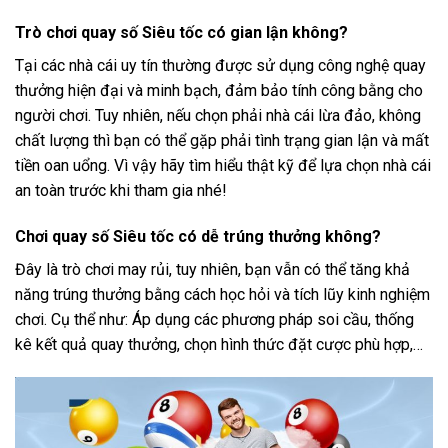
Trò chơi quay số Siêu tốc có gian lận không?
Tại các nhà cái uy tín thường được sử dụng công nghệ quay
thưởng hiện đại và minh bạch, đảm bảo tính công bằng cho
người chơi. Tuy nhiên, nếu chọn phải nhà cái lừa đảo, không
chất lượng thì bạn có thể gặp phải tình trạng gian lận và mất
tiền oan uổng. Vì vậy hãy tìm hiểu thật kỹ để lựa chọn nhà cái
an toàn trước khi tham gia nhé!
Chơi quay số Siêu tốc có dễ trúng thưởng không?
Đây là trò chơi may rủi, tuy nhiên, bạn vẫn có thể tăng khả
năng trúng thưởng bằng cách học hỏi và tích lũy kinh nghiệm
chơi. Cụ thể như: Áp dụng các phương pháp soi cầu, thống
kê kết quả quay thưởng, chọn hình thức đặt cược phù hợp,…