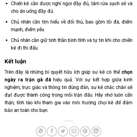
Chiến kê cần được nghỉ ngơi đầy đủ, tắm rửa sạch sẽ và
cho ăn uống đầy đủ.
Chủ nhân cần tìm hiểu về đối thủ, bao gồm lối đá, điểm
mạnh, điểm yếu.
Chủ nhân cần giữ tinh thần bình tĩnh và tự tin khi cho chiến
kê đi thi đấu.
Kết luận
Trên đây là những bí quyết hữu ích giúp sư kê có thể
chọn
ngày ra trận gà đá
hiệu quả. Với sự kết hợp giữa kinh
nghiệm, trực giác và thông tin đúng đắn, sư kê chắc chắn sẽ
đạt được thành công trong mỗi trận đấu. Hãy nhớ luôn cẩn
thận, tỉnh táo khi tham gia vào môi trường chọi kê để đảm
bảo an toàn cho bạn.