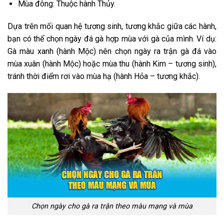
Mùa đông: Thuộc hành Thủy.
Dựa trên mối quan hệ tương sinh, tương khắc giữa các hành,
bạn có thể chọn ngày đá gà hợp mùa với gà của mình. Ví dụ:
Gà màu xanh (hành Mộc) nên chọn ngày ra trận gà đá vào
mùa xuân (hành Mộc) hoặc mùa thu (hành Kim – tương sinh),
tránh thời điểm rơi vào mùa hạ (hành Hỏa – tương khắc).
Chọn ngày cho gà ra trận theo màu mạng và mùa