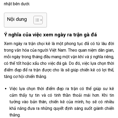
nhật bên dưới.
Nội dung
Ý nghĩa của việc xem ngày ra trận gà đá
Xem ngày ra trận chọi kê là một phong tục đã có từ lâu đời
trong văn hóa của người Việt Nam. Theo quan niệm dân gian,
mỗi ngày trong tháng đều mang một vận khí và ý nghĩa riêng,
có thể tốt hoặc xấu cho việc đá gà. Do đó, việc lựa chọn thời
điểm đẹp để ra trận được cho là sẽ giúp chiến kê có lợi thế,
tăng cơ hội chiến thắng.
Việc lựa chọn thời điểm đẹp ra trận có thể giúp sư kê
cảm thấy tự tin và có tinh thần thoải mái hơn. Khi tin
tưởng vào bản thân, chiến kê của mình, họ sẽ có nhiều
khả năng đưa ra những quyết định sáng suốt giành chiến
thắng.