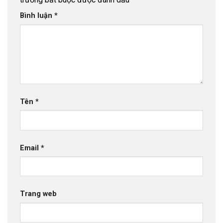
Bình luận
*
Tên
*
Email
*
Trang web