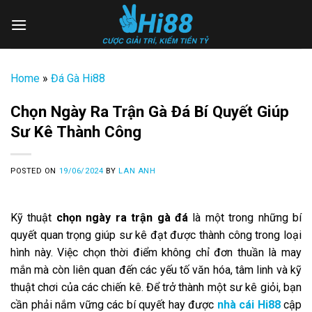
Skip
to
content
Home
»
Đá Gà Hi88
Chọn Ngày Ra Trận Gà Đá Bí Quyết Giúp
Sư Kê Thành Công
POSTED ON
19/06/2024
BY
LAN ANH
Kỹ thuật
chọn ngày ra trận gà đá
là một trong những bí
quyết quan trọng giúp sư kê đạt được thành công trong loại
hình này. Việc chọn thời điểm không chỉ đơn thuần là may
mắn mà còn liên quan đến các yếu tố văn hóa, tâm linh và kỹ
thuật chơi của các chiến kê. Để trở thành một sư kê giỏi, bạn
cần phải nắm vững các bí quyết hay được
nhà cái Hi88
cập