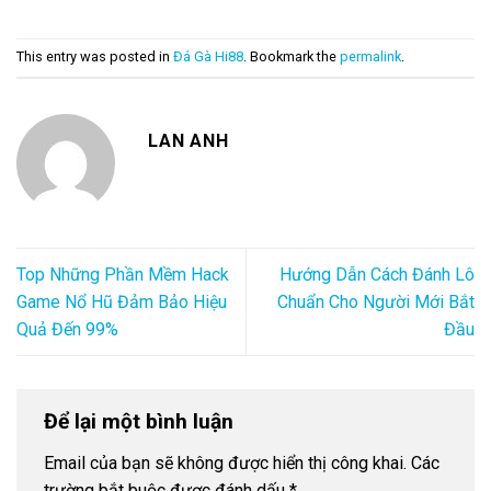
This entry was posted in
Đá Gà Hi88
. Bookmark the
permalink
.
LAN ANH
Top Những Phần Mềm Hack
Hướng Dẫn Cách Đánh Lô
Game Nổ Hũ Đảm Bảo Hiệu
Chuẩn Cho Người Mới Bắt
Quả Đến 99%
Đầu
Để lại một bình luận
Email của bạn sẽ không được hiển thị công khai.
Các
trường bắt buộc được đánh dấu
*