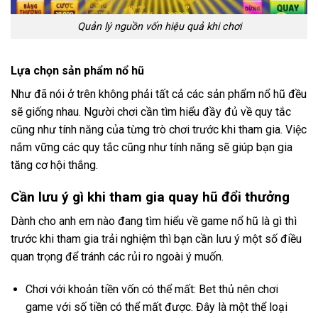
Quản lý nguồn vốn hiệu quả khi chơi
Lựa chọn sản phẩm nổ hũ
Như đã nói ở trên không phải tất cả các sản phẩm nổ hũ đều
sẽ giống nhau. Người chơi cần tìm hiểu đầy đủ về quy tắc
cũng như tính năng của từng trò chơi trước khi tham gia. Việc
nắm vững các quy tắc cũng như tính năng sẽ giúp bạn gia
tăng cơ hội thắng.
Cần lưu ý gì khi tham gia quay hũ đổi thưởng
Dành cho anh em nào đang tìm hiểu về game nổ hũ là gì thì
trước khi tham gia trải nghiệm thì bạn cần lưu ý một số điều
quan trọng để tránh các rủi ro ngoài ý muốn.
Chơi với khoản tiền vốn có thể mất: Bet thủ nên chơi
game với số tiền có thể mất được. Đây là một thể loại