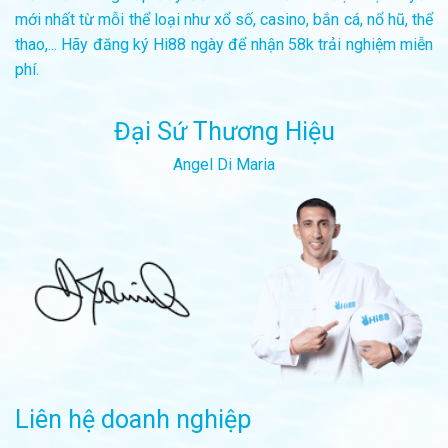
mới nhất từ mỗi thể loại như xổ số, casino, bắn cá, nổ hũ, thể
thao,... Hãy đăng ký Hi88 ngày để nhận 58k trải nghiệm miễn
phí.
Đại Sứ Thương Hiệu
Angel Di Maria
Liên hệ doanh nghiệp