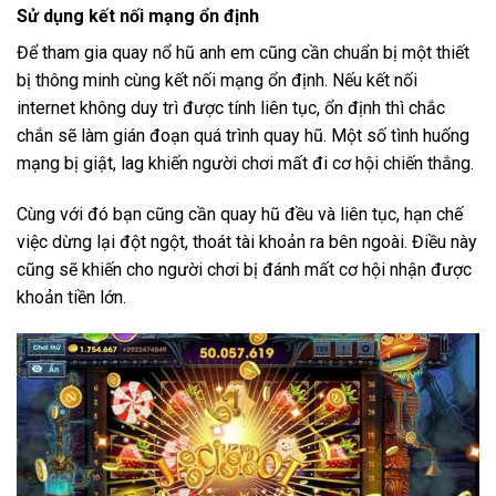
Sử dụng kết nối mạng ổn định
Để tham gia quay nổ hũ anh em cũng cần chuẩn bị một thiết
bị thông minh cùng kết nối mạng ổn định. Nếu kết nối
internet không duy trì được tính liên tục, ổn định thì chắc
chắn sẽ làm gián đoạn quá trình quay hũ. Một số tình huống
mạng bị giật, lag khiến người chơi mất đi cơ hội chiến thắng.
Cùng với đó bạn cũng cần quay hũ đều và liên tục, hạn chế
việc dừng lại đột ngột, thoát tài khoản ra bên ngoài. Điều này
cũng sẽ khiến cho người chơi bị đánh mất cơ hội nhận được
khoản tiền lớn.