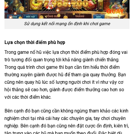
Sử dụng kết nối mạng ổn định khi chơi game
Lựa chọn thời điểm phù hợp
Trong game nổ hũ việc lựa chọn thời điểm phù hợp đóng vai
trò tương đối quan trọng tới khả năng giành chiến thắng.
Trong quá trình chơi game thì bạn cần tìm hiểu thời điểm
thường xuyên giành được hũ để tham gia quay thưởng. Bạn
cũng nên quay hũ lúc số lượng người chơi ít vì như vậy cơ
hội thắng sẽ cao hơn, giành được điểm thưởng cao hơn so
với các thời điểm khác.
Bên cạnh đó bạn cũng cần không ngừng tham khảo các kinh
nghiệm chơi tại nhà cái hay các chuyên gia, tay chơi chuyên
nghiệp. Bên cạnh đó bạn cũng nên đặt cược ổn định, kiên trì,
tập trung vào các hũ mà bạn muốn theo đuổi. Đặc biệt dù