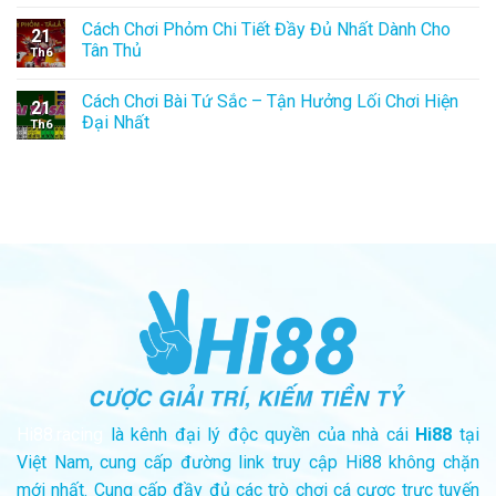
Cách Chơi Phỏm Chi Tiết Đầy Đủ Nhất Dành Cho
21
Tân Thủ
Th6
Cách Chơi Bài Tứ Sắc – Tận Hưởng Lối Chơi Hiện
21
Đại Nhất
Th6
Hi88.racing
là kênh đại lý độc quyền của nhà cái
Hi88
tại
Việt Nam, cung cấp đường link truy cập Hi88 không chặn
mới nhất. Cung cấp đầy đủ các trò chơi cá cược trực tuyến