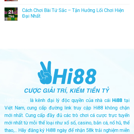
Cách Chơi Bài Tứ Sắc – Tận Hưởng Lối Chơi Hiện
21
Đại Nhất
Th6
Hi88.racing
là kênh đại lý độc quyền của nhà cái
Hi88
tại
Việt Nam, cung cấp đường link truy cập Hi88 không chặn
mới nhất. Cung cấp đầy đủ các trò chơi cá cược trực tuyến
mới nhất từ mỗi thể loại như xổ số, casino, bắn cá, nổ hũ, thể
thao,... Hãy đăng ký Hi88 ngày để nhận 58k trải nghiệm miễn