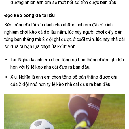
đương nhiên anh em sẽ mất hết số tiền cược ban đầu.
Đọc kèo bóng đá tài xỉu
Kèo bóng đá tài xỉu dành cho những anh em đã có kinh
nghiệm chơi kèo cá độ lâu năm, lúc này người chơi để ý đến
tổng bàn thắng mà 2 đội ghi được ở cuối trận, lúc này nhà cái
sẽ đưa ra bạn lựa chọn “tài-xỉu” với:
Tài: Nghĩa là anh em chọn tổng số bàn thắng được ghi lớn
hơn với tỷ lệ kèo nhà cái đưa ra ban đầu.
Xỉu: Nghĩa là anh em chọn tổng số bàn thắng được ghi
của 2 đội nhỏ hơn tỷ lệ kèo nhà cái đưa ra ban đầu.