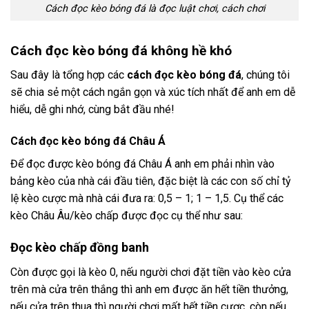
Cách đọc kèo bóng đá là đọc luật chơi, cách chơi
Cách đọc kèo bóng đá không hề khó
Sau đây là tổng hợp các
cách đọc kèo bóng đá
, chúng tôi
sẽ chia sẻ một cách ngắn gọn và xúc tích nhất để anh em dễ
hiểu, dễ ghi nhớ, cùng bắt đầu nhé!
Cách đọc kèo bóng đá Châu Á
Để đọc được kèo bóng đá Châu Á anh em phải nhìn vào
bảng kèo của nhà cái đầu tiên, đặc biệt là các con số chỉ tỷ
lệ kèo cược mà nhà cái đưa ra: 0,5 – 1; 1 – 1,5. Cụ thể các
kèo Châu Âu/kèo chấp được đọc cụ thể như sau:
Đọc kèo chấp đồng banh
Còn được gọi là kèo 0, nếu người chơi đặt tiền vào kèo cửa
trên mà cửa trên thắng thì anh em được ăn hết tiền thưởng,
nếu cửa trên thua thì người chơi mất hết tiền cược, còn nếu