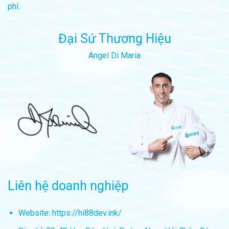
phí.
Đại Sứ Thương Hiệu
Angel Di Maria
Liên hệ doanh nghiệp
Website: https://hi88dev.ink/