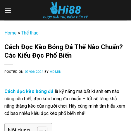
Skip
to
content
Home
»
Thể thao
Cách Đọc Kèo Bóng Đá Thế Nào Chuẩn?
Các Kiểu Đọc Phổ Biến
POSTED ON
07/06/2024
BY
ADMIN
Cách đọc kèo bóng đá
là kỹ năng mà bất kì anh em nào
cũng cần biết, đọc kèo bóng đá chuẩn – tốt sẽ tăng khả
năng thắng kèo của người chơi. Hãy cùng mình tìm hiểu xem
có bao nhiêu kiểu đọc kèo phổ biến nhé!
Nội dung