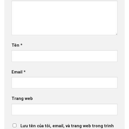
Tên
*
Email
*
Trang web
Lưu tên của tôi, email, và trang web trong trình