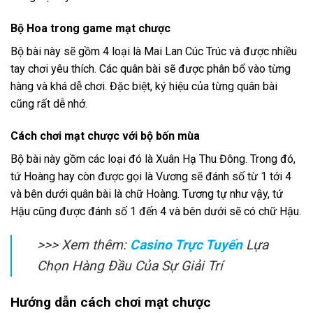
Bộ Hoa trong game mạt chược
Bộ bài này sẽ gồm 4 loại là Mai Lan Cúc Trúc và được nhiều
tay chơi yêu thích. Các quân bài sẽ được phân bổ vào từng
hàng và khá dễ chơi. Đặc biệt, ký hiệu của từng quân bài
cũng rất dễ nhớ.
Cách chơi mạt chược với bộ bốn mùa
Bộ bài này gồm các loại đó là Xuân Hạ Thu Đông. Trong đó,
tứ Hoàng hay còn được gọi là Vương sẽ đánh số từ 1 tới 4
và bên dưới quân bài là chữ Hoàng. Tương tự như vậy, tứ
Hậu cũng được đánh số 1 đến 4 và bên dưới sẽ có chữ Hậu.
>>> Xem thêm:
Casino Trực Tuyến
Lựa
Chọn Hàng Đầu Của Sự Giải Trí
Hướng dẫn cách chơi mạt chược