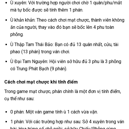
Ù xuyên: Với trường hợp người chơi chờ 1 quân/phu/mắt
mà tự bốc được sẽ tính thêm 1 phán.
Ù khản khản: Theo cách chơi mạt chược, thành viên không
ăn của người, thay vào đó bạn sẽ bốc lên 4 phu toàn
phỗng.
Ù Thập Tam Thái Bảo: Bạn có đủ 13 quân nhất, cửu, tài
phao (13 phán) trong ván chơi.
Ù Đại Tam Nguyên: Hội viên sở hữu đủ 3 phu là 3 phỗng
có Trung Phát Bạch (9 phán).
Cách chơi mạt chược khi tính điểm
Trong game mạt chược, phán chính là một đơn vị tính điểm,
cụ thể như sau:
0 phán: Một ván game tính ù 1 cách vừa vặn.
1 phán: Với các trường hợp như sau: Sở 4 xuyên trong ván
bài; Hoa trùng số chỗ ngồi; sở hữu Chiếu/Phỗng cùng