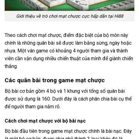
Giới thiệu về trò chơi mạt chược cực hấp dẫn tại Hi88
Theo cách chơi mạt chược, điểm đặc biệt của bộ môn này
chính là những quân bài sẽ được làm bằng sừng, ngày hoặc
nhựa. Một ván game có khoảng 4 người tham gia và thành
viên cần vận dụng nhiều chiến thuật của mình để giành chiến
thắng.
Các quân bài trong game mạt chược
Bộ bài cơ bản gồm 4 bộ và 1 khung với tổng số quân bài
được sử dụng là 160. Dưới đây là cách phân chia bài cụ thể
để người tham gia nắm rõ.
Cách chơi mạt chược với bộ bài nạc
Bộ bài đầu tiên trong game mạt chược chính là bài nạc. Đây
là một bộ cơ bản, được chia nhỏ thành 3 loại khác đó là