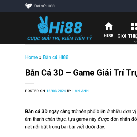
Skip
Đại sứ Hi88
to
content
HI88
GIỚI THI
Home
»
Bắn cá Hi88
HƯỚNG DẪN
Bắn Cá 3D – Game Giải Trí Tr
POSTED ON
16/06/2024
BY
LAN ANH
Bắn cá 3D
ngày càng trở nên phổ biến ở nhiều đơn vị
âm thanh chân thực, tựa game này được đón nhận đôn
nét nổi bật trong bài bài viết dưới đây.