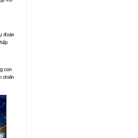
dự đoán
hấp.
ng con
i chiến