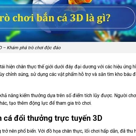
D – Khám phá trò chơi độc đáo
tái hiện chân thực thế giới dưới đáy đại dương với các hiệu ứng h
ùy chỉnh súng, sử dụng các vật phẩm hỗ trợ và săn tìm kho báu đ
 khả năng kiếm thưởng dựa trên số điểm tích lũy được. Người chơ
hác, tạo thêm động lực để tham gia trò chơi.
n cá đổi thưởng trực tuyến 3D
trở nên phổ biến. Với đồ họa chân thực, lối chơi hấp dẫn, đã thu 