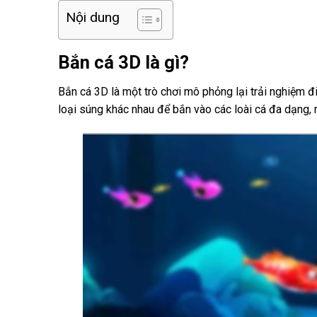
Nội dung
Bắn cá 3D là gì?
Bắn cá 3D là một trò chơi mô phỏng lại trải nghiệm 
loại súng khác nhau để bắn vào các loài cá đa dạng, 