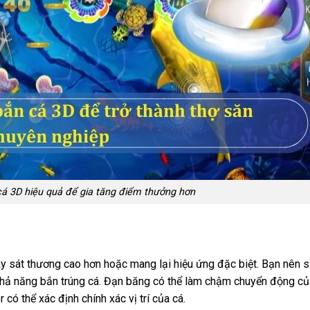
cá 3D hiệu quả để gia tăng điểm thưởng hơn
ây sát thương cao hơn hoặc mang lại hiệu ứng đặc biệt. Bạn nên 
khả năng bắn trúng cá. Đạn băng có thể làm chậm chuyển động củ
có thể xác định chính xác vị trí của cá.