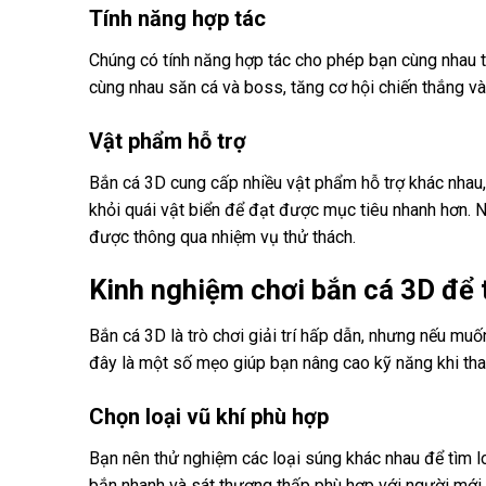
Tính năng hợp tác
Chúng có tính năng hợp tác cho phép bạn cùng nhau t
cùng nhau săn cá và boss, tăng cơ hội chiến thắng và
Vật phẩm hỗ trợ
Bắn cá 3D cung cấp nhiều vật phẩm hỗ trợ khác nhau
khỏi quái vật biển để đạt được mục tiêu nhanh hơn. 
được thông qua nhiệm vụ thử thách.
Kinh nghiệm chơi bắn cá 3D để 
Bắn cá 3D là trò chơi giải trí hấp dẫn, nhưng nếu mu
đây là một số mẹo giúp bạn nâng cao kỹ năng khi tha
Chọn loại vũ khí phù hợp
Bạn nên thử nghiệm các loại súng khác nhau để tìm l
bắn nhanh và sát thương thấp phù hợp với người mới 