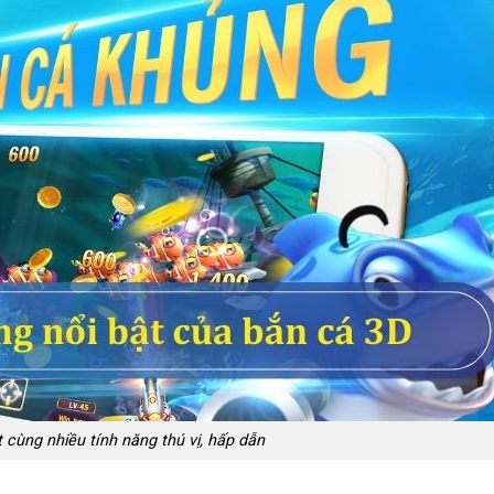
 cùng nhiều tính năng thú vị, hấp dẫn