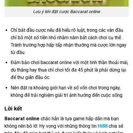
Lưu ý khi đặt cược Baccarat online
Chỉ bắt đầu cược nếu đã hiểu rõ luật, trong các ván đầu
chỉ bỏ một số tiền nhỏ nhằm nắm bắt cách chơi cụ thể.
Tránh trường hợp hấp tấp nhận thưởng mà cược lớn ngay
từ đầu.
Đảm bảo chơi baccarat online với một tinh thần thoải mái,
dù thắng hay thua chỉ chơi tối đa 45 phút là phải dừng lại
để thư giãn đầu óc.
Nên đặt ra khoảng giới hạn về số vốn chơi trong ngày,
không để trải nghiệm giải trí ảnh hưởng đến cuộc sống.
Lời kết
Baccarat online
chắc hẳn là tựa game hấp dẫn mà bạn
không nên bỏ lỡ. Hy vọng với những thông tin
Hi88
chia sẽ