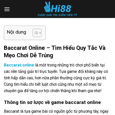
Skip
to
content
Nội dung
Baccarat Online – Tìm Hiểu Quy Tắc Và
Mẹo Chơi Dễ Trúng
Baccarat online
là một trong những trò chơi phổ biến tại
các nền tảng giải trí trực tuyến. Tựa game đối kháng này có
tính hấp dẫn cao, hơn nữa phần thưởng cũng cực kỳ giá trị.
Cùng tìm hiểu chi tiết luật chơi cũng như một số mẹo từ
chuyên gia để tăng cơ hội chiến thắng khi tham gia nhé!
Thông tin sơ lược về game baccarat online
Baccarat là tựa game bài có nguồn gốc từ phương tây, ngay