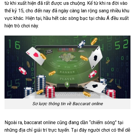
từ khi xuất hiện đã rất được ưa chuộng. Kể từ khi ra đời vào
thế kỷ 15, cho đến nay đã ngày càng lan rộng sang nhiều khu
vực khác. Hiện tại, hầu hết các sòng bạc tại châu Á đều xuất
hiện trò chơi này.
Sơ lược thông tin về Baccarat online
Ngoài ra, baccarat online cũng đang dần “chiếm sóng” tại
những địa chỉ giải trí trực tuyến. Tại đây người chơi có thể dễ