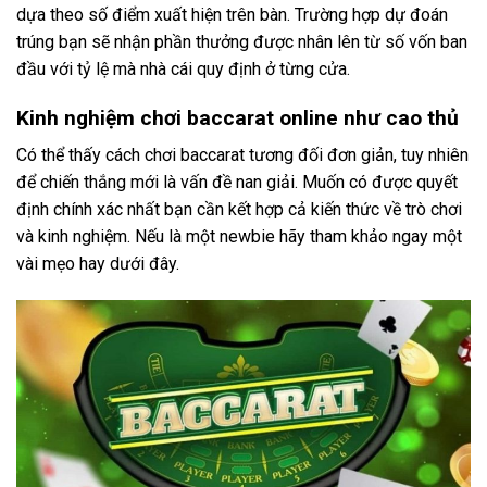
dựa theo số điểm xuất hiện trên bàn. Trường hợp dự đoán
trúng bạn sẽ nhận phần thưởng được nhân lên từ số vốn ban
đầu với tỷ lệ mà nhà cái quy định ở từng cửa.
Kinh nghiệm chơi baccarat online như cao thủ
Có thể thấy cách chơi baccarat tương đối đơn giản, tuy nhiên
để chiến thắng mới là vấn đề nan giải. Muốn có được quyết
định chính xác nhất bạn cần kết hợp cả kiến thức về trò chơi
và kinh nghiệm. Nếu là một newbie hãy tham khảo ngay một
vài mẹo hay dưới đây.