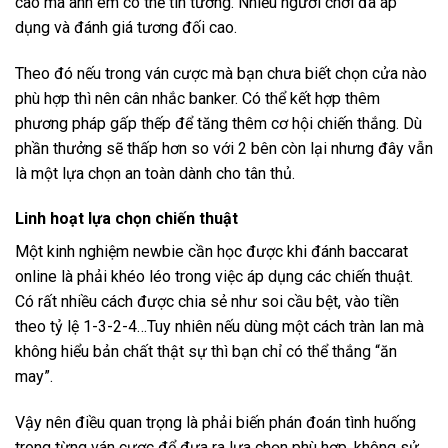
cao mà anh em có thể tin tưởng. Nhiều người chơi đã áp
dụng và đánh giá tương đối cao.
Theo đó nếu trong ván cược mà bạn chưa biết chọn cửa nào
phù hợp thì nên cân nhắc banker. Có thể kết hợp thêm
phương pháp gấp thếp để tăng thêm cơ hội chiến thắng. Dù
phần thưởng sẽ thấp hơn so với 2 bên còn lại nhưng đây vẫn
là một lựa chọn an toàn dành cho tân thủ.
Linh hoạt lựa chọn chiến thuật
Một kinh nghiệm newbie cần học được khi đánh baccarat
online là phải khéo léo trong việc áp dụng các chiến thuật.
Có rất nhiều cách được chia sẻ như soi cầu bệt, vào tiền
theo tỷ lệ 1-3-2-4…Tuy nhiên nếu dùng một cách tràn lan mà
không hiểu bản chất thật sự thì bạn chỉ có thể thắng “ăn
may”.
Vậy nên điều quan trọng là phải biến phán đoán tình huống
trong từng ván cược để đưa ra lựa chọn phù hợp, không sử