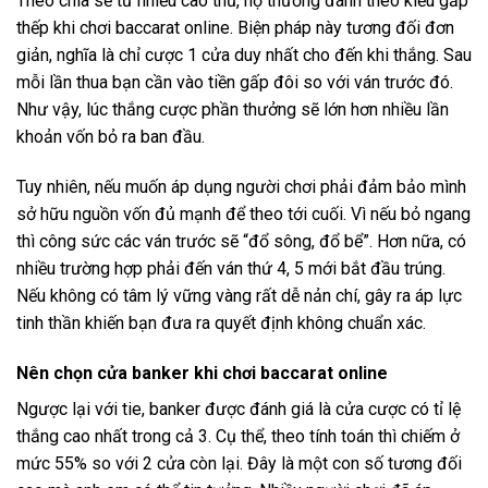
Theo chia sẻ từ nhiều cao thủ, họ thường đánh theo kiểu gấp
thếp khi chơi baccarat online. Biện pháp này tương đối đơn
giản, nghĩa là chỉ cược 1 cửa duy nhất cho đến khi thắng. Sau
mỗi lần thua bạn cần vào tiền gấp đôi so với ván trước đó.
Như vậy, lúc thắng cược phần thưởng sẽ lớn hơn nhiều lần
khoản vốn bỏ ra ban đầu.
Tuy nhiên, nếu muốn áp dụng người chơi phải đảm bảo mình
sở hữu nguồn vốn đủ mạnh để theo tới cuối. Vì nếu bỏ ngang
thì công sức các ván trước sẽ “đổ sông, đổ bể”. Hơn nữa, có
nhiều trường hợp phải đến ván thứ 4, 5 mới bắt đầu trúng.
Nếu không có tâm lý vững vàng rất dễ nản chí, gây ra áp lực
tinh thần khiến bạn đưa ra quyết định không chuẩn xác.
Nên chọn cửa banker khi chơi baccarat online
Ngược lại với tie, banker được đánh giá là cửa cược có tỉ lệ
thắng cao nhất trong cả 3. Cụ thể, theo tính toán thì chiếm ở
mức 55% so với 2 cửa còn lại. Đây là một con số tương đối